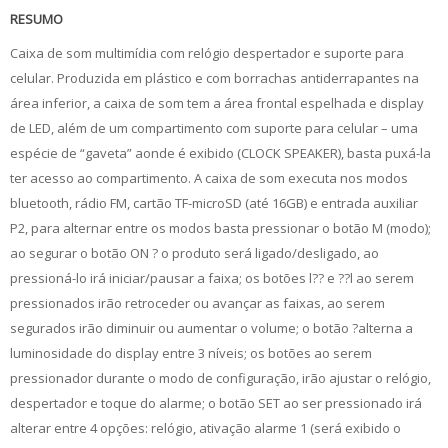
RESUMO
Caixa de som multimídia com relógio despertador e suporte para
celular. Produzida em plástico e com borrachas antiderrapantes na
área inferior, a caixa de som tem a área frontal espelhada e display
de LED, além de um compartimento com suporte para celular – uma
espécie de “gaveta” aonde é exibido (CLOCK SPEAKER), basta puxá-la
ter acesso ao compartimento. A caixa de som executa nos modos
bluetooth, rádio FM, cartão TF-microSD (até 16GB) e entrada auxiliar
P2, para alternar entre os modos basta pressionar o botão M (modo);
ao segurar o botão ON ? o produto será ligado/desligado, ao
pressioná-lo irá iniciar/pausar a faixa; os botões l?? e ??l ao serem
pressionados irão retroceder ou avançar as faixas, ao serem
segurados irão diminuir ou aumentar o volume; o botão ?alterna a
luminosidade do display entre 3 níveis; os botões ao serem
pressionador durante o modo de configuração, irão ajustar o relógio,
despertador e toque do alarme; o botão SET ao ser pressionado irá
alterar entre 4 opções: relógio, ativação alarme 1 (será exibido o