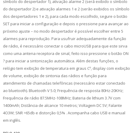
símbolo do despertador 1), ativação alarme 2 (será exibido o símbolo
do despertador 2) e ativação alarmes 1 e 2 (serão exibidos os símbolo
dos despertadores 1 e 2), para cada modo escolhido, segure o botão
SET para iniciar a configuração e depois o pressione para avançar ao
próximo ajuste – no modo despertador é possível escolher entre 5
alarmes para reprodução. Para usufruir adequadamente da função
de rádio, é necessário conectar o cabo microUSB para que este sirva
como uma antena receptora de sinal, feito isso pressione o botão ON
? para iniciar a sintonização automática. Além destas funções, o
relógio tem exibição de temperatura em graus Cº, display com exibição
de volume, exibição de sintonia das rádios e função para
atendimento de chamadas telefônicas (necessário estar conectado
ao bluetooth). Bluetooth V 5.0; Frequência de resposta 80Hz-20KHz;
Frequência de rádio 87.5MHz-108MHz; Bateria de lithium 3.7V com
1400mAh; Distância de alcance 10 metros; Voltagem DC 5V; Falante
4O3W; SNR =65db e distorção 0,5% . Acompanha cabo USB e manual
em inglês.