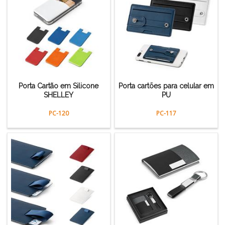
Porta Cartão em Silicone
Porta cartões para celular em
SHELLEY
PU
PC-120
PC-117