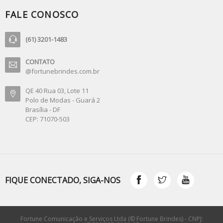
FALE CONOSCO
(61) 3201-1483
CONTATO
@fortunebrindes.com.br
QE 40 Rua 03, Lote 11
Polo de Modas - Guará 2
Brasília - DF
CEP: 71070-503
FIQUE CONECTADO, SIGA-NOS
Fortune Comunicação e Serviços Ltda (© Fortune Brindes) - CNPJ: