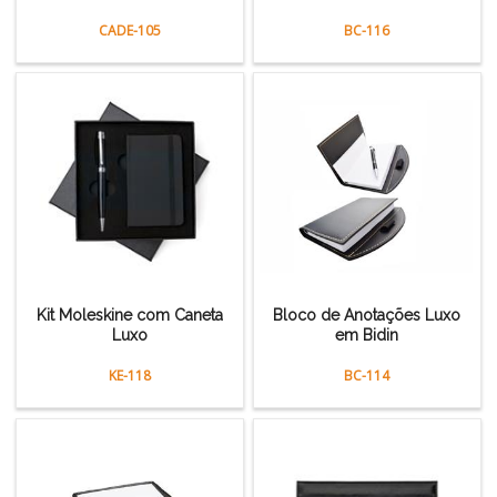
CADE-105
BC-116
Kit Moleskine com Caneta
Bloco de Anotações Luxo
Luxo
em Bidin
KE-118
BC-114