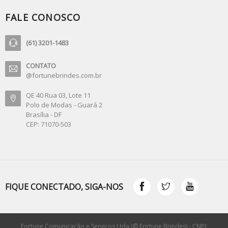
FALE CONOSCO
(61) 3201-1483
CONTATO
@fortunebrindes.com.br
QE 40 Rua 03, Lote 11
Polo de Modas - Guará 2
Brasília - DF
CEP: 71070-503
FIQUE CONECTADO, SIGA-NOS
Fortune Comunicação e Serviços Ltda (© Fortune Brindes) - CNPJ: