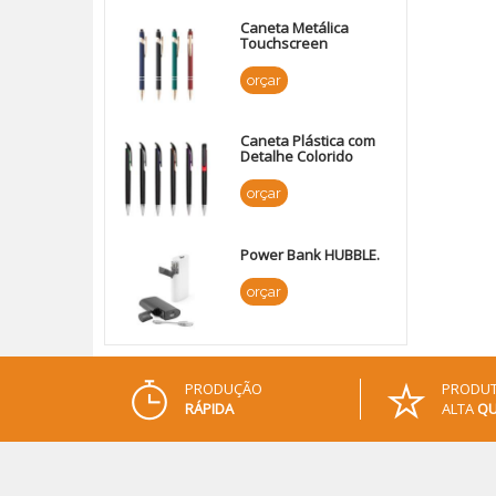
Caneta Metálica
Touchscreen
orçar
Caneta Plástica com
Detalhe Colorido
orçar
Power Bank HUBBLE.
orçar
PRODUÇÃO
PRODUT
RÁPIDA
ALTA
QU