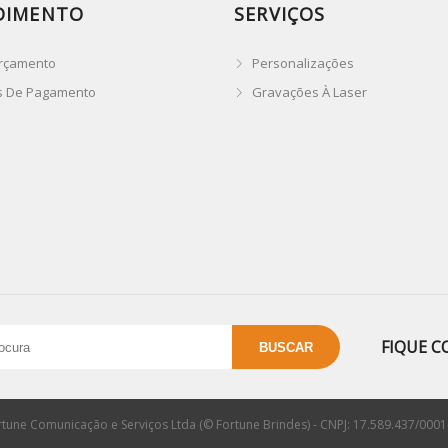
DIMENTO
SERVIÇOS
rçamento
Personalizações
s De Pagamento
Gravações À Laser
FIQUE C
rtune Comunicação e Serviços Ltda (© Fortune Brindes) - CNPJ: 17.589.437/0001