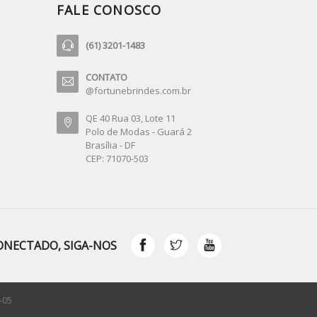
FALE CONOSCO
(61) 3201-1483
CONTATO
@fortunebrindes.com.br
QE 40 Rua 03, Lote 11
Polo de Modas - Guará 2
Brasília - DF
CEP: 71070-503
ONECTADO, SIGA-NOS
-05