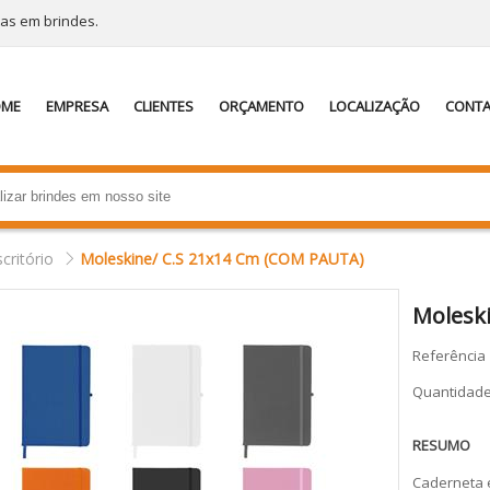
tas em brindes.
OME
EMPRESA
CLIENTES
ORÇAMENTO
LOCALIZAÇÃO
CONT
scritório
Moleskine/ C.S 21x14 Cm (COM PAUTA)
Molesk
Referência
Quantidad
RESUMO
Caderneta 