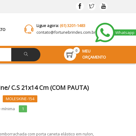
Ligue agora:
(61) 3201-1483
ATO
contato@
fortunebrindes.com.br
Whatsapp
MEU
0
ORÇAMENTO
ine/ C.S 21x14 Cm (COM PAUTA)
MOLESKINE-154
e mínima
1
emborrachada com porta caneta elástico em nylon,