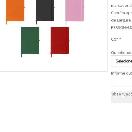
marcador de
Contém apro
cm Largura 
PERSONALI
Cor *
Quantidade
Informe ou