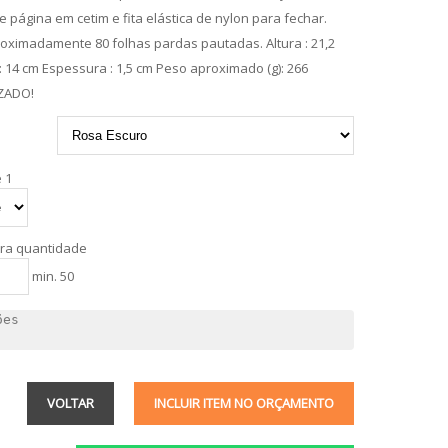
 página em cetim e fita elástica de nylon para fechar.
ximadamente 80 folhas pardas pautadas. Altura : 21,2
: 14 cm Espessura : 1,5 cm Peso aproximado (g): 266
ZADO!
 1
tra quantidade
min. 50
VOLTAR
INCLUIR ITEM NO ORÇAMENTO