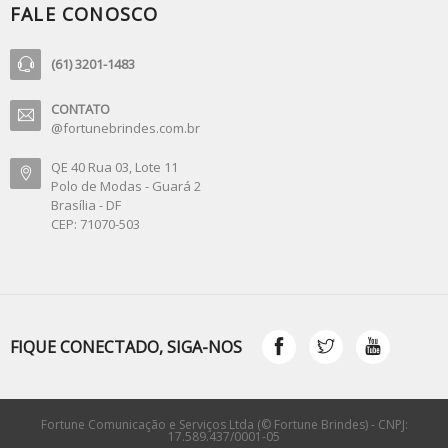
FALE CONOSCO
(61) 3201-1483
CONTATO
@fortunebrindes.com.br
QE 40 Rua 03, Lote 11
Polo de Modas - Guará 2
Brasília - DF
CEP: 71070-503
FIQUE CONECTADO, SIGA-NOS
Fortune Comunicação e Serviços Ltda (© Fortune Brindes) - CNPJ:
17.589.437/0001-05