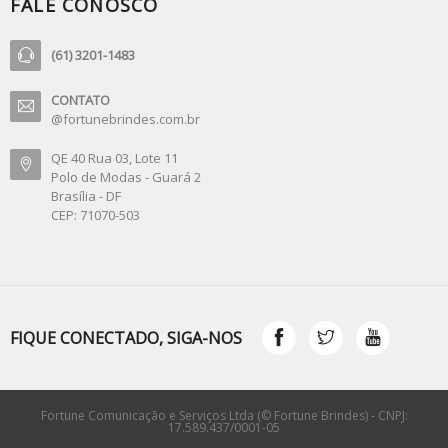
FALE CONOSCO
(61) 3201-1483
CONTATO
@fortunebrindes.com.br
QE 40 Rua 03, Lote 11
Polo de Modas - Guará 2
Brasília - DF
CEP: 71070-503
FIQUE CONECTADO, SIGA-NOS
Fortune Comunicação e Serviços Ltda (© Fortune Brindes) - CNPJ:
17.589.437/0001-05