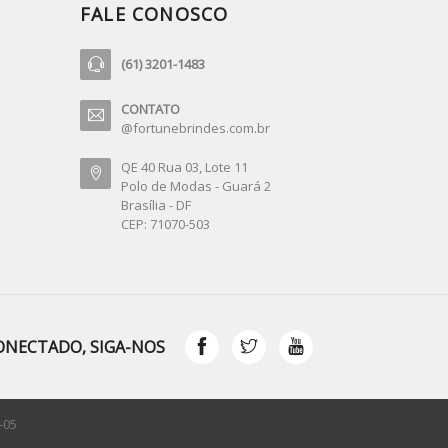
FALE CONOSCO
(61) 3201-1483
CONTATO
@fortunebrindes.com.br
QE 40 Rua 03, Lote 11
Polo de Modas - Guará 2
Brasília - DF
CEP: 71070-503
ONECTADO, SIGA-NOS
-05