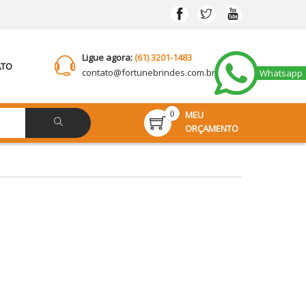
Ligue agora:
(61) 3201-1483
ATO
contato@
fortunebrindes.com.br
Whatsapp
MEU
0
ORÇAMENTO