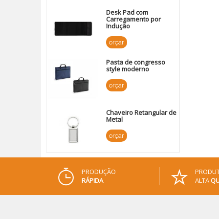
Desk Pad com
Carregamento por
Indução
orçar
Pasta de congresso
style moderno
orçar
Chaveiro Retangular de
Metal
orçar
PRODUÇÃO
PRODUT
RÁPIDA
ALTA
QU