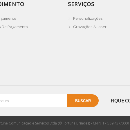
DIMENTO
SERVIÇOS
rçamento
Personalizações
s De Pagamento
Gravações À Laser
FIQUE C
rtune Comunicação e Serviços Ltda (© Fortune Brindes) - CNPJ: 17.589.437/0001