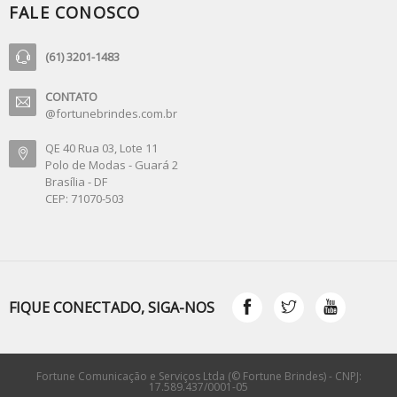
FALE CONOSCO
(61) 3201-1483
CONTATO
@fortunebrindes.com.br
QE 40 Rua 03, Lote 11
Polo de Modas - Guará 2
Brasília - DF
CEP: 71070-503
FIQUE CONECTADO, SIGA-NOS
Fortune Comunicação e Serviços Ltda (© Fortune Brindes) - CNPJ:
17.589.437/0001-05