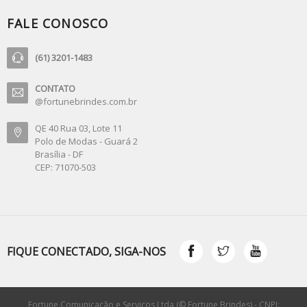
FALE CONOSCO
(61) 3201-1483
CONTATO
@fortunebrindes.com.br
QE 40 Rua 03, Lote 11
Polo de Modas - Guará 2
Brasília - DF
CEP: 71070-503
FIQUE CONECTADO, SIGA-NOS
Fortune Comunicação e Serviços Ltda (© Fortune Brindes) - CNPJ: